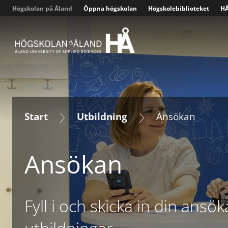
Högskolan på Åland
Öppna högskolan
Högskolebiblioteket
HÅ
Sjukskötare – distans med närstudiedagar, 210 sp
Start
Utbildning
Ansökan
Ansökan
Fyll i och skicka in din ansöka