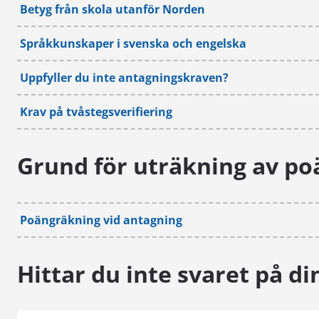
Betyg från skola utanför Norden
Energi, design och automation
Språkkunskaper i svenska och engelska
Företagsekonomi
Uppfyller du inte antagningskraven?
Företagsekonomi – distans
Krav på tvåstegsverifiering
Turism och ledarskap
IT-ingenjör
Grund för uträkning av po
Systemvetare
Marinteknik
Sjukskötare
Poängräkning vid antagning
Sjukskötare – distans med närstudiedagar
Sjökapten
Hittar du inte svaret på di