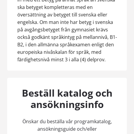
I Sve
ast
ska betyget kompletteras med en
läkar
översättning av betyget till svenska eller
Tran
engelska. Om man inte har betyg i svenska
Tran
på avgångsbetyget från gymnasiet krävs
info
också godkänt språkintyg på mellannivå, B1-
ocks
B2, i den allmänna språkexamen enligt den
i.
europeiska nivåskalan för språk, med
färdighetsnivå minst 3 i alla (4) delprov.
Beställ katalog och
ansökningsinfo
Önskar du beställa vår programkatalog,
ansökningsguide och/eller