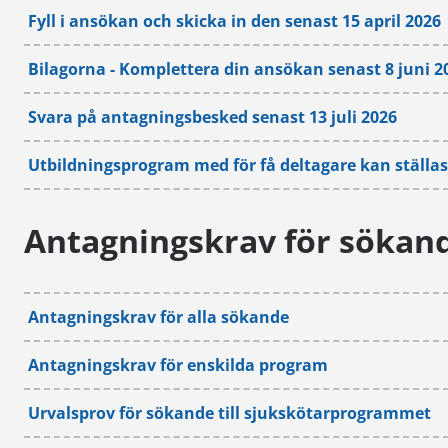
Fyll i ansökan och skicka in den senast 15 april 2026
Bilagorna - Komplettera din ansökan senast 8 juni 2
Svara på antagningsbesked senast 13 juli 2026
Utbildningsprogram med för få deltagare kan ställas
Antagningskrav för sökan
Antagningskrav för alla sökande
Antagningskrav för enskilda program
Urvalsprov för sökande till sjukskötarprogrammet