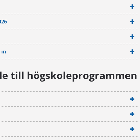
026
 in
de till högskoleprogrammen
När är sista ansökningsdagen
Ansökan till utbildningsprogrammen g
alltid på våren från mitten av mars till 
av april. Det betyder att du behöver ha
skickat in din ansökan senast den
15 ap
2026
kl 23.59 (finsk tid) via webbansöka
e-post. Om du skickar in ansökan per p