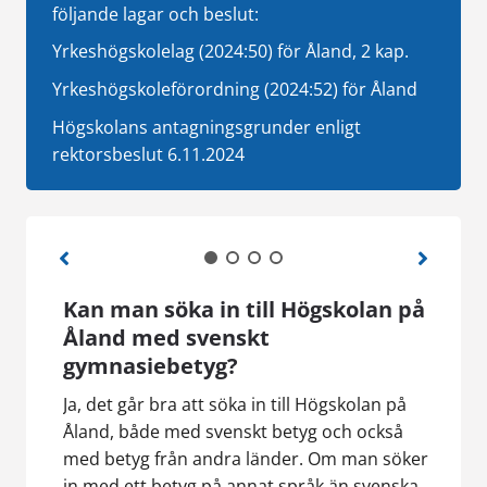
följande lagar och beslut:
Yrkeshögskolelag (2024:50) för Åland, 2 kap.
Yrkeshögskoleförordning (2024:
52) för Åland
Högskolans antagningsgrunder enligt
rektorsbeslut 6.11.2024
?
Kan man söka in till Högskolan på
Var
Åland med svenskt
far
örs
gymnasiebetyg?
mitten
Läka
utfö
Ja, det går bra att söka in till Högskolan på
ril
sjöm
Åland, både med svenskt betyg och också
n eller
kont
med betyg från andra länder. Om man söker
ost, så
in med ett betyg på annat språk än svenska