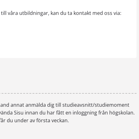
ll våra utbildningar, kan du ta kontakt med oss via:
rammen för energi, design och automation,
rammen för företagsekonomi, turism och ledarskap och
rammet
and annat anmälda dig till studieavsnitt/studiemoment
vända Sisu innan du har fått en inloggning från högskolan.
år du under av första veckan.