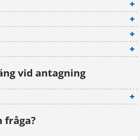
måste kuvertet vara poststämplad sen
den 15 april.
äng vid antagning
n fråga?