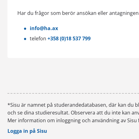
Har du frågor som berör ansökan eller antagningen ti
Poängräkning vid ansökan till utbildningsprog
marinteknik och sjökapten
info@ha.ax
Poängräkning vid ansökan till utbildningsprog
telefon
+358 (0)18 537 799
informationsteknik
Poängräkning vid ansökan till sjukskötarprog
*Sisu är namnet på studerandedatabasen, där kan du bl
och se dina studieresultat. Observera att du inte kan an
Mer information om inloggning och användning av Sisu f
Logga in på Sisu