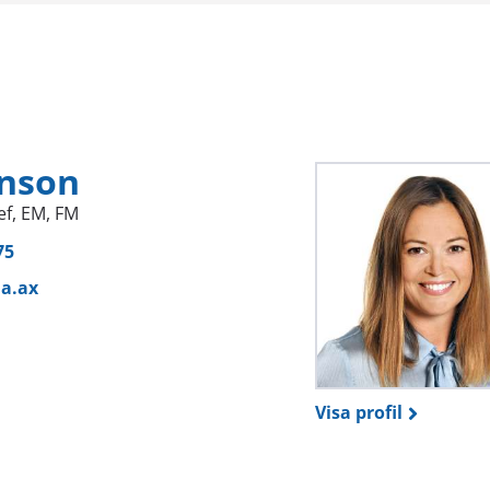
anson
ef, EM, FM
75
a.ax
Visa profil