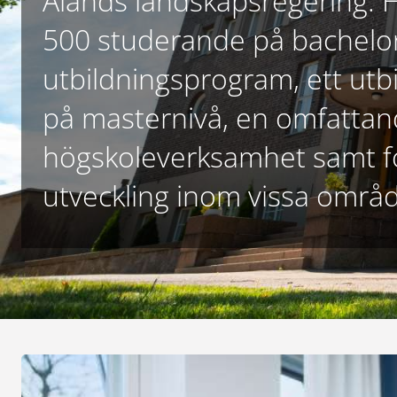
Ålands landskapsregering. 
500 studerande på bachelor
utbildningsprogram, ett ut
på masternivå, en omfatta
högskoleverksamhet samt f
utveckling inom vissa områ