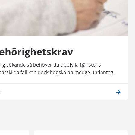
ehörighetskrav
örig sökande så behöver du uppfylla tjänstens
särskilda fall kan dock högskolan medge undantag.
t
e