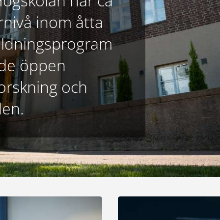
Högskolan har ca
nivå inom åtta
bildningsprogram
nde öppen
orskning och
den.