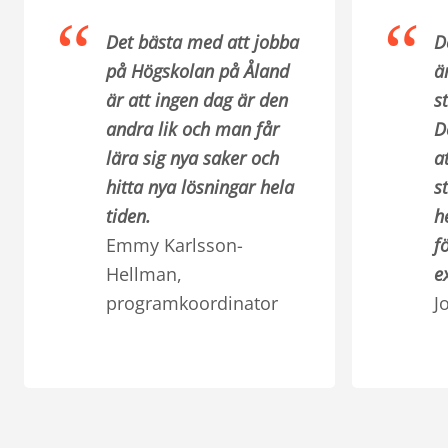
Det bästa med att jobba
D
på Högskolan på Åland
ä
är att ingen dag är den
s
andra lik och man får
D
lära sig nya saker och
a
hitta nya lösningar hela
s
tiden.
h
Emmy Karlsson-
f
Hellman,
e
programkoordinator
J