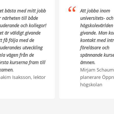
et bästa med mitt jobb
Att jobba inom
r närheten till både
universitets- och
tuderande och kollegor!
högskolevärlden
et är väldigt givande
givande. Man k
tt få följa med de
kontakt med int
tuderandes utveckling
föreläsare och
ela vägen från de
spännande kurse
örsta kurserna fram till
ämnen.
xamen.
Mirjam Schaum
oakim Isaksson, lektor
planerare Öpp
högskolan