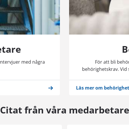
etare
B
 intervjuer med några
För att bli beh
behörighetskrav. Vid 
Läs mer om behörighe
Citat från våra medarbetar