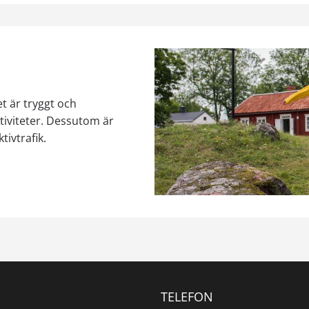
et är tryggt och
ktiviteter. Dessutom är
tivtrafik.
TELEFON