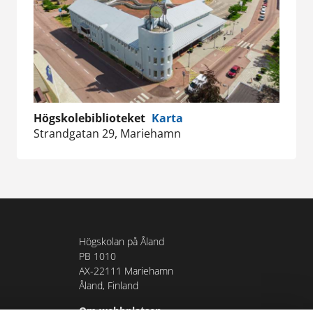
Högskolebiblioteket
Karta
Strandgatan 29, Mariehamn
Högskolan på Åland
PB 1010
AX-22111 Mariehamn
Åland, Finland
Om webbplatsen