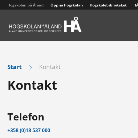
Högskolan på Åland
Öppna högskolan
Högskolebiblioteket
HÅ
Sjukskötare – distans med närstudiedagar, 210 sp
Start
Kontakt
Kontakt
Telefon
+358 (0)18 537 000