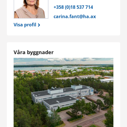
+358 (0)18 537 714
carina.fant@ha.ax
Visa profil
Våra byggnader