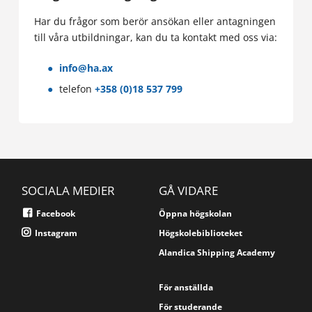
Har du frågor som berör ansökan eller antagningen
till våra utbildningar, kan du ta kontakt med oss via:
info@ha.ax
telefon
+358 (0)18 537 799
SOCIALA MEDIER
GÅ VIDARE
Facebook
Öppna högskolan
Instagram
Högskolebiblioteket
Alandica Shipping Academy
För anställda
För studerande