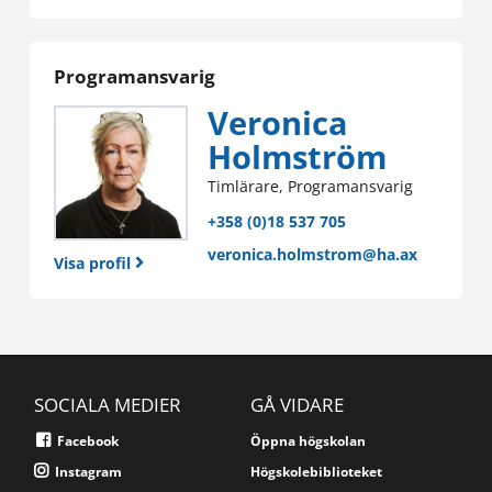
Programansvarig
Veronica
Holmström
Timlärare, Programansvarig
+358 (0)18 537 705
veronica.holmstrom@ha.ax
Visa profil
SOCIALA MEDIER
GÅ VIDARE
Facebook
Öppna högskolan
Instagram
Högskolebiblioteket