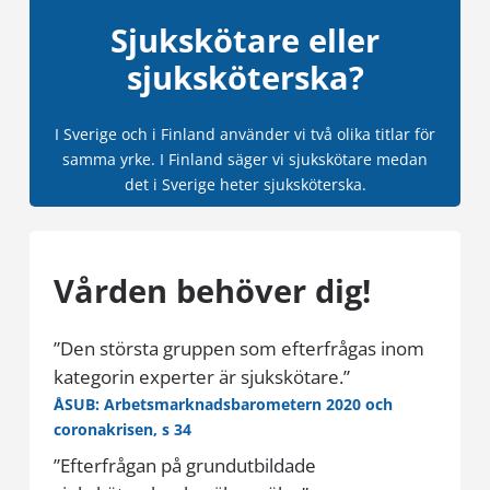
Sjukskötare eller
sjuksköterska?
I Sverige och i Finland använder vi två olika titlar för
samma yrke. I Finland säger vi sjukskötare medan
det i Sverige heter sjuksköterska.
Vården behöver dig!
”Den största gruppen som efterfrågas inom
kategorin experter är sjukskötare.”
ÅSUB: Arbetsmarknadsbarometern 2020 och
coronakrisen, s 34
”Efterfrågan på grundutbildade