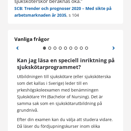
sjuksköterskor beräknas öka.”
SCB: Trender och prognoser 2020 – Med sikte på
arbetsmarknaden år 2035
, s 104
Vanliga frågor
nd?
Kan jag läsa en speciell inriktning på
Kan 
sjukskötarprogrammet?
utan
exa
m hur
Utbildningen till sjukskötare (eller sjuksköterska
som det kallas i Sverige) leder till en
Efter
yrkeshögskoleexamen med benämningen
sjuks
Sjukskötare YH (Bachelor of Nursing). Det är
kompe
samma sak som en sjukskötarutbildning på
grundnivå.
Efter din examen kan du välja att studera vidare.
Då läser du fördjupningskurser inom olika