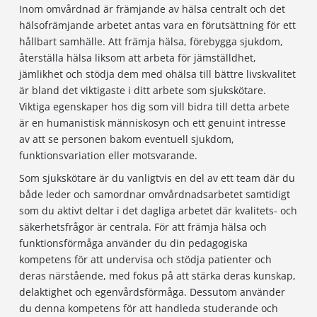
Inom omvårdnad är främjande av hälsa centralt och det
hälsofrämjande arbetet antas vara en förutsättning för ett
hållbart samhälle. Att främja hälsa, förebygga sjukdom,
återställa hälsa liksom att arbeta för jämställdhet,
jämlikhet och stödja dem med ohälsa till bättre livskvalitet
är bland det viktigaste i ditt arbete som sjukskötare.
Viktiga egenskaper hos dig som vill bidra till detta arbete
är en humanistisk människosyn och ett genuint intresse
av att se personen bakom eventuell sjukdom,
funktionsvariation eller motsvarande.
Som sjukskötare är du vanligtvis en del av ett team där du
både leder och samordnar omvårdnadsarbetet samtidigt
som du aktivt deltar i det dagliga arbetet där kvalitets- och
säkerhetsfrågor är centrala. För att främja hälsa och
funktionsförmåga använder du din pedagogiska
kompetens för att undervisa och stödja patienter och
deras närstående, med fokus på att stärka deras kunskap,
delaktighet och egenvårdsförmåga. Dessutom använder
du denna kompetens för att handleda studerande och