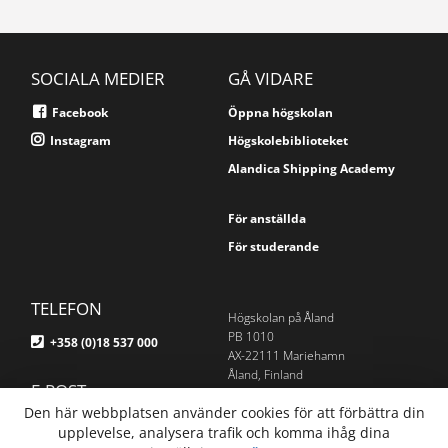
SOCIALA MEDIER
GÅ VIDARE
Facebook
Öppna högskolan
Instagram
Högskolebiblioteket
Alandica Shipping Academy
För anställda
För studerande
TELEFON
Högskolan på Åland
PB 1010
+358 (0)18 537 000
AX-22111 Mariehamn
Åland, Finland
E-POST
Om webbplatsen
Den här webbplatsen använder cookies för att förbättra din
info@ha.ax
upplevelse, analysera trafik och komma ihåg dina
Webbplatskarta