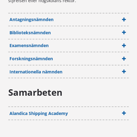
styrelsen eller högskolans rektor.
Antagningsnämnden
allmän förvaltning, fastigheter & lokalvård, leds av
administrativa chefen
Biblioteksnämnden
Examensnämnden
Forskningsnämnden
Internationella nämnden
Samarbeten
Alandica Shipping Academy