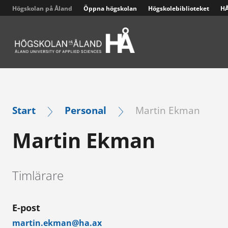
Högskolan på Åland
Öppna högskolan
Högskolebiblioteket
HÅ
Sjukskötare – distans med närstudiedagar, 210 sp
Start
Personal
Martin Ekman
Martin Ekman
Timlärare
E-post
martin.ekman@ha.ax