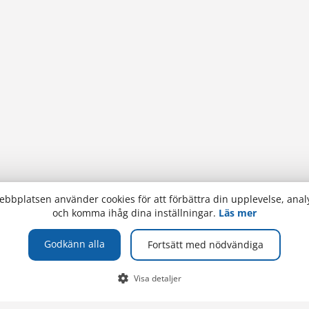
bbplatsen använder cookies för att förbättra din upplevelse, analy
och komma ihåg dina inställningar.
Läs mer
Godkänn alla
Fortsätt med nödvändiga
TELEFON
Visa detaljer
olan
+358 (0)18 537 000