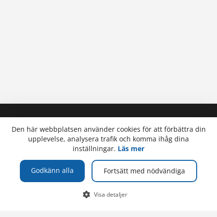
SOCIALA MEDIER
GÅ VIDARE
Den här webbplatsen använder cookies för att förbättra din
upplevelse, analysera trafik och komma ihåg dina
Facebook
Öppna högskolan
inställningar.
Läs mer
Instagram
Högskolebiblioteket
Alandica Shipping Academy
Godkänn alla
Fortsätt med nödvändiga
För anställda
Visa detaljer
För studerande