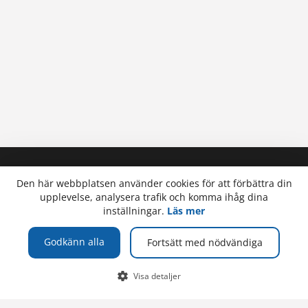
SOCIALA MEDIER
GÅ VIDARE
Den här webbplatsen använder cookies för att förbättra din
upplevelse, analysera trafik och komma ihåg dina
Facebook
Öppna högskolan
inställningar.
Läs mer
Instagram
Högskolebiblioteket
Alandica Shipping Academy
Godkänn alla
Fortsätt med nödvändiga
För anställda
Visa detaljer
För studerande