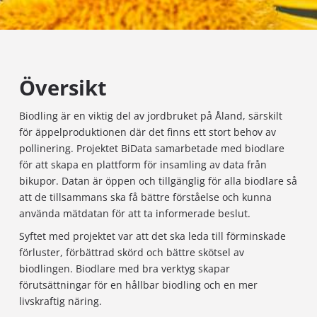
Projekt
Pressmeddelanden
Kurser på Öppna högskolan
Sjukskötare
Grafisk profil
Öppna högskoleleden
Sjukskötare – distans med närstudiedagar
Webbkamera
Fristående programkurser
Sjökapten
Våra utvecklingsprojekt
Hantering av personuppgifter
Ansökan
Översikt
Systemvetare
Tillgänglighetsutlåtande för webbplatsen
gör skillnad
För studiehandledare
Turism och ledarskap
Biodling är en viktig del av jordbruket på Åland, särskilt
Frågor & svar
för äppelproduktionen där det finns ett stort behov av
Högskolan på Åland har en viktig roll som initiativtagare
pollinering. Projektet BiData samarbetade med biodlare
och drivande kraft av olika EU-projekt samt andra projekt
för att skapa en plattform för insamling av data från
Webbkamera
För frågor gällande
som är finansierade av Ålands landskapsregering.
bikupor. Datan är öppen och tillgänglig för alla biodlare så
ansökan eller antagning:
Läs mer om våra projekt →
att de tillsammans ska få bättre förståelse och kunna
Checklista för nya
använda mätdatan för att ta informerade beslut.
Här hittar du högskolans webbkamera som visar upp
studerande
färjorna som kommer och går i Västra hamnen
Syftet med projektet var att det ska leda till förminskade
e-post
info@ha.ax
förluster, förbättrad skörd och bättre skötsel av
telefon
+358 (0)18 537 799
Vi har skapat en checklista för dig som är ny studerande
biodlingen. Biodlare med bra verktyg skapar
vid Högskolan på Åland.
förutsättningar för en hållbar biodling och en mer
Mer info finns på sidan
Ansökan
livskraftig näring.
Checklista för nya studerande