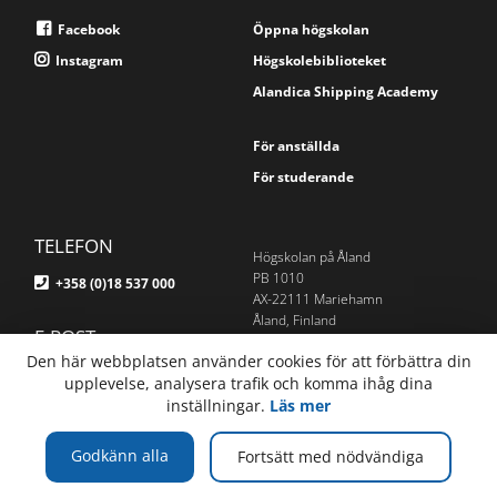
Facebook
Öppna högskolan
Instagram
Högskolebiblioteket
Alandica Shipping Academy
För anställda
För studerande
TELEFON
Högskolan på Åland
PB 1010
+358 (0)18 537 000
AX-22111 Mariehamn
Åland, Finland
E-POST
Om webbplatsen
Den här webbplatsen använder cookies för att förbättra din
info@ha.ax
upplevelse, analysera trafik och komma ihåg dina
Webbplatskarta
inställningar.
Läs mer
Godkänn alla
Fortsätt med nödvändiga