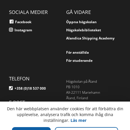
SOCIALA MEDIER
GÅ VIDARE
Facebook
Öppna högskolan
Instagram
Högskolebiblioteket
Alandica Shipping Academy
För anställda
För studerande
TELEFON
Högskolan på Åland
PB 1010
+358 (0)18 537 000
AX-22111 Mariehamn
Åland, Finland
E-POST
Om webbplatsen
Den här webbplatsen använder cookies för att förbättra din
info@ha.ax
upplevelse, analysera trafik och komma ihåg dina
Webbplatskarta
inställningar.
Läs mer