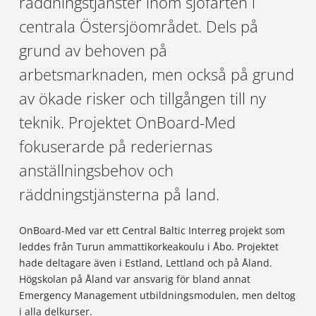
räddningstjänster inom sjöfarten i
Projekt
Pressmeddelanden
Kurser på Öppna högskolan
Sjukskötare
centrala Östersjöområdet. Dels på
Grafisk profil
Öppna högskoleleden
Sjukskötare – distans med närstudiedagar
grund av behoven på
Webbkamera
Fristående programkurser
Sjökapten
arbetsmarknaden, men också på grund
Våra utvecklingsprojekt
Hantering av personuppgifter
Ansökan
Systemvetare
av ökade risker och tillgången till ny
Tillgänglighetsutlåtande för webbplatsen
gör skillnad
För studiehandledare
Turism och ledarskap
teknik. Projektet OnBoard-Med
Frågor & svar
Högskolan på Åland har en viktig roll som initiativtagare
fokuserarde på rederiernas
och drivande kraft av olika EU-projekt samt andra projekt
Webbkamera
anställningsbehov och
För frågor gällande
som är finansierade av Ålands landskapsregering.
räddningstjänsterna på land.
ansökan eller antagning:
Läs mer om våra projekt →
Checklista för nya
Här hittar du högskolans webbkamera som visar upp
studerande
färjorna som kommer och går i Västra hamnen
OnBoard-Med var ett Central Baltic Interreg projekt som
e-post
info@ha.ax
leddes från Turun ammattikorkeakoulu i Åbo. Projektet
telefon
+358 (0)18 537 799
hade deltagare även i Estland, Lettland och på Åland.
Vi har skapat en checklista för dig som är ny studerande
Högskolan på Åland var ansvarig för bland annat
vid Högskolan på Åland.
Emergency Management utbildningsmodulen, men deltog
Mer info finns på sidan
Ansökan
i alla delkurser.
Checklista för nya studerande