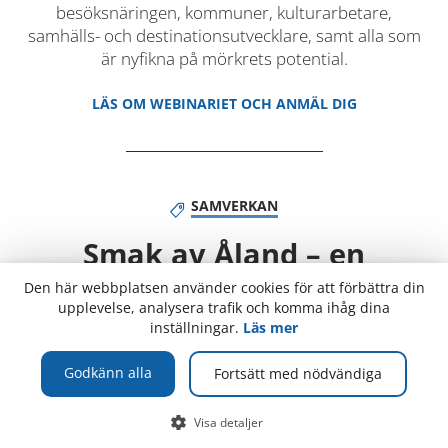
besöksnäringen, kommuner, kulturarbetare,
samhälls- och destinationsutvecklare, samt alla som
är nyfikna på mörkrets potential.
LÄS OM WEBINARIET OCH ANMÄL DIG
SAMVERKAN
Smak av Åland – en
studiecirkel om mat,
Den här webbplatsen använder cookies för att förbättra din
upplevelse, analysera trafik och komma ihåg dina
minnen och plats
inställningar.
Läs mer
Godkänn alla
Välkommen på en studiecirkel för dig som är
Fortsätt med nödvändiga
intresserad av eller arbetar med mat, produktion av
mat eller smakturism. Inga förkunskaper behövs –
Visa detaljer
bara nyfikenhet och lust att lära! Deltagandet är