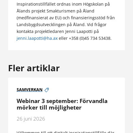
Inspirationstillfället ordnas inom Högskolan på
Ålands projekt Smakturismen på Åland
(medfinansierat av EU) och finansieringsstöd från
Landsbygdsutvecklingen på Åland. Vid frågor
kontakta projektledaren Jenni Laapotti på
jenni.laapotti@ha.ax
eller +358 (0)45 734 53438.
Fler artiklar
SAMVERKAN
Webinar 3 september: Förvandla
mörker till möjligheter
26 juni 2026
Välkommen till ett digitalt inspirationstillfälle där