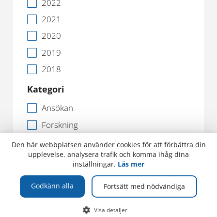
2022
2021
2020
2019
2018
Kategori
Ansökan
Forskning
Information
Den här webbplatsen använder cookies för att förbättra din
upplevelse, analysera trafik och komma ihåg dina
Ledig tjänst
inställningar.
Läs mer
Nyhet
Godkänn alla
Fortsätt med nödvändiga
Samverkan
Studentliv
Visa detaljer