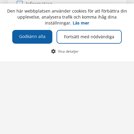
Information
Den här webbplatsen använder cookies för att förbättra din
Ledig tjänst
upplevelse, analysera trafik och komma ihåg dina
inställningar.
Läs mer
Nyhet
Samverkan
Godkänn alla
Fortsätt med nödvändiga
Studentliv
Visa detaljer
Utbytesstudier
Viktig information
Välj utbildning
Val 1
Utbildningsinfo
Val 2
SOCIALA MEDIER
GÅ VIDARE