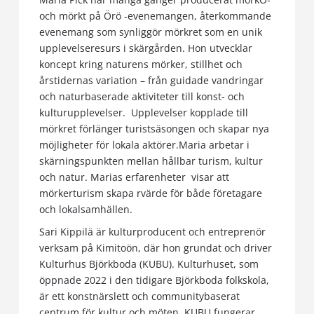
och mörkt på Örö -evenemangen, återkommande
evenemang som synliggör mörkret som en unik
upplevelseresurs i skärgården. Hon utvecklar
koncept kring naturens mörker, stillhet och
årstidernas variation – från guidade vandringar
och naturbaserade aktiviteter till konst- och
kulturupplevelser. Upplevelser kopplade till
mörkret förlänger turistsäsongen och skapar nya
möjligheter för lokala aktörer.Maria arbetar i
skärningspunkten mellan hållbar turism, kultur
och natur. Marias erfarenheter visar att
mörkerturism skapa rvärde för både företagare
och lokalsamhällen.
Sari Kippilä är kulturproducent och entreprenör
verksam på Kimitoön, där hon grundat och driver
Kulturhus Björkboda (KUBU). Kulturhuset, som
öppnade 2022 i den tidigare Björkboda folkskola,
är ett konstnärslett och communitybaserat
centrum för kultur och möten. KUBU fungerar