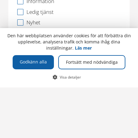
Information
Ledig tjänst
Nyhet
Samverkan
Den här webbplatsen använder cookies för att förbättra din
upplevelse, analysera trafik och komma ihåg dina
Studentliv
inställningar.
Läs mer
Utbytesstudier
Godkänn alla
Fortsätt med nödvändiga
Viktig information
Visa detaljer
Välj utbildning
Val 1
SOCIALA MEDIER
GÅ VIDARE