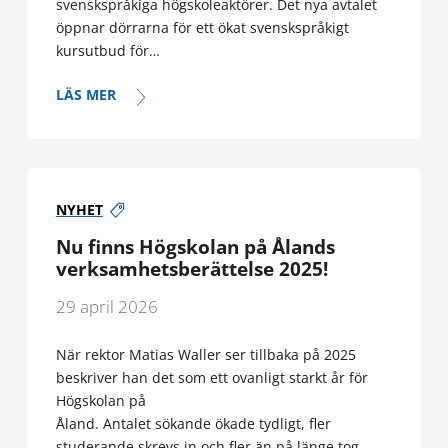
svenskspråkiga högskoleaktörer. Det nya avtalet
öppnar dörrarna för ett ökat svenskspråkigt
kursutbud för…
LÄS MER
NYHET
Nu finns Högskolan på Ålands
verksamhetsberättelse 2025!
29 april 2026
När rektor Matias Waller ser tillbaka på 2025
beskriver han det som ett ovanligt starkt år för
Högskolan på
Åland. Antalet sökande ökade tydligt, fler
studerande skrevs in och fler än på länge tog