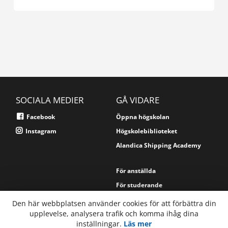
SOCIALA MEDIER
GÅ VIDARE
Facebook
Öppna högskolan
Instagram
Högskolebiblioteket
Alandica Shipping Academy
För anställda
För studerande
Den här webbplatsen använder cookies för att förbättra din
upplevelse, analysera trafik och komma ihåg dina
TELEFON
Högskolan på Åland
inställningar.
Läs mer