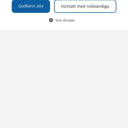
Ansökan
Godkänn alla
Fortsätt med nödvändiga
Forskning
Information
Visa detaljer
Ledig tjänst
Välj utbildning
Nyhet
Samverkan
Studentliv
Val 1
Utbytesstudier
Viktig information
Utbildningsinfo
Val 2
Utbildningsinfo
Val 3