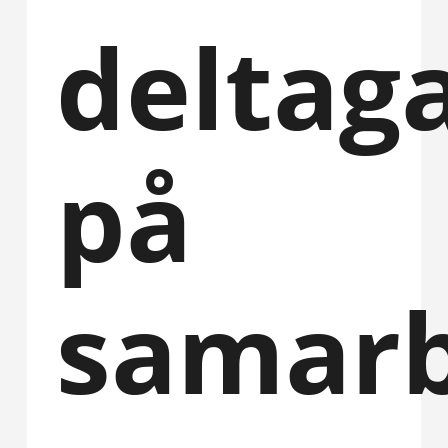
deltag
på
samarb