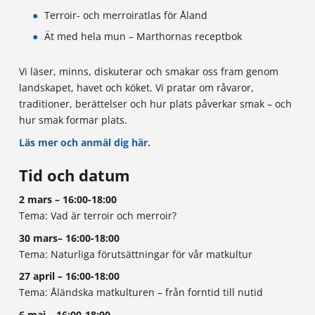
Projekt
Pressmeddelanden
Kurser på Öppna högskolan
Terroir- och merroiratlas för Åland
Sjukskötare
Grafisk profil
Öppna högskoleleden
Ät med hela mun – Marthornas receptbok
Sjukskötare – distans med närstudiedagar
Webbkamera
Fristående programkurser
Sjökapten
Våra utvecklingsprojekt
Vi läser, minns, diskuterar och smakar oss fram genom
Hantering av personuppgifter
Ansökan
Systemvetare
landskapet, havet och köket. Vi pratar om råvaror,
Tillgänglighetsutlåtande för webbplatsen
gör skillnad
För studiehandledare
Turism och ledarskap
traditioner, berättelser och hur plats påverkar smak – och
hur smak formar plats.
Frågor & svar
Högskolan på Åland har en viktig roll som initiativtagare
Läs mer och anmäl dig här.
och drivande kraft av olika EU-projekt samt andra projekt
Webbkamera
För frågor gällande
som är finansierade av Ålands landskapsregering.
Tid och datum
ansökan eller antagning:
Läs mer om våra projekt →
Checklista för nya
2 mars – 16:00-18:00
Här hittar du högskolans webbkamera som visar upp
Tema: Vad är terroir och merroir?
studerande
färjorna som kommer och går i Västra hamnen
30 mars– 16:00-18:00
e-post
info@ha.ax
Tema: Naturliga förutsättningar för vår matkultur
telefon
+358 (0)18 537 799
Vi har skapat en checklista för dig som är ny studerande
27 april – 16:00-18:00
vid Högskolan på Åland.
Tema: Åländska matkulturen – från forntid till nutid
Mer info finns på sidan
Ansökan
Checklista för nya studerande
6 maj – 16:00-18:00