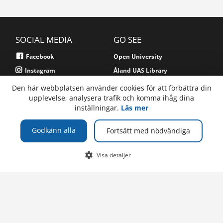
SOCIAL MEDIA
GO SEE
Facebook
Open University
Instagram
Åland UAS Library
Alandica Shipping Academy
Den här webbplatsen använder cookies för att förbättra din
upplevelse, analysera trafik och komma ihåg dina
inställningar.
Läs mer
For employees
For students
Godkänn alla
Fortsätt med nödvändiga
PHONE
Visa detaljer
Högskolan på Åland
PB 1010
+358 (0)18 537 000
AX-22111 Mariehamn
Selected programs
Åland, Finland
E-MAIL
Om webbplatsen
info@ha.ax